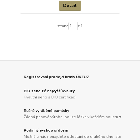
Detail
strana
z 1
Registrovaní prodejci krmiv ÚKZUZ
BIO seno té nejvyšší kvality
Kvalitní seno s BIO certifikací
Ručně vyráběné pamlsky
Žádná pásová výroba, pouze láska v každém soustu ♥
Rodinný e-shop srdcem
Možná u nás nenajdete odeslání do druhého dne, ale