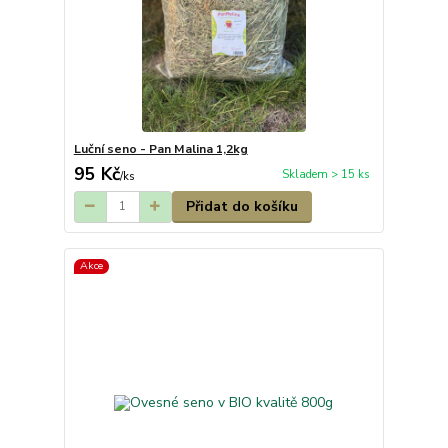
Luční seno - Pan Malina 1,2kg
95 Kč
Skladem > 15 ks
/
ks
Přidat do košíku
Akce