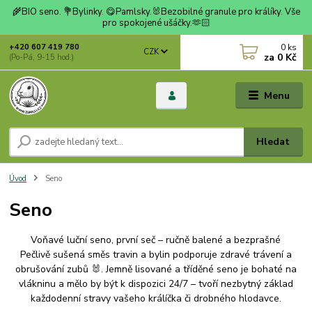
🌾BIO seno. 💐Bylinky. 😋Pamlsky.🐰Bezobilné granule pro králíky. Vše
pro spokojené ušáčky.🫶🏻
0
ks
+420 607 419 780
CZK
za
0 Kč
(Po-Pá, 9-15 hod.)
Menu
Hledat
Úvod
Seno
Seno
Voňavé luční seno, první seč – ručně balené a bezprašné
Pečlivě sušená směs travin a bylin podporuje zdravé trávení a
obrušování zubů 🐰. Jemně lisované a tříděné seno je bohaté na
vlákninu a mělo by být k dispozici 24/7 – tvoří nezbytný základ
každodenní stravy vašeho králíčka či drobného hlodavce.