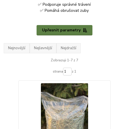
✅ Podporuje správné trávení
✅ Pomáhá obrušovat zuby
Upřesnit parametry
Nejnovější
Nejlevnější
Nejdražší
Zobrazuji 1-7 z 7
strana
z 1