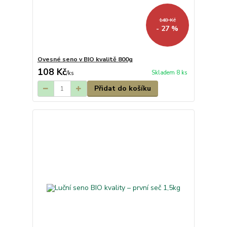
148 Kč
- 27 %
Ovesné seno v BIO kvalitě 800g
108 Kč
Skladem 8 ks
/
ks
Přidat do košíku