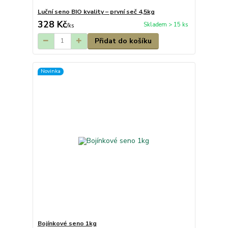
Luční seno BIO kvality – první seč 4,5kg
328 Kč
Skladem > 15 ks
/
ks
Přidat do košíku
Novinka
Bojínkové seno 1kg