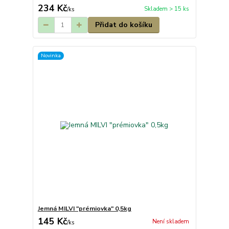
234 Kč
Skladem > 15 ks
/
ks
Přidat do košíku
Novinka
Jemná MILVI "prémiovka" 0,5kg
145 Kč
Není skladem
/
ks