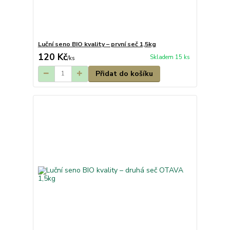
Luční seno BIO kvality – první seč 1,5kg
120 Kč
Skladem 15 ks
/
ks
Přidat do košíku