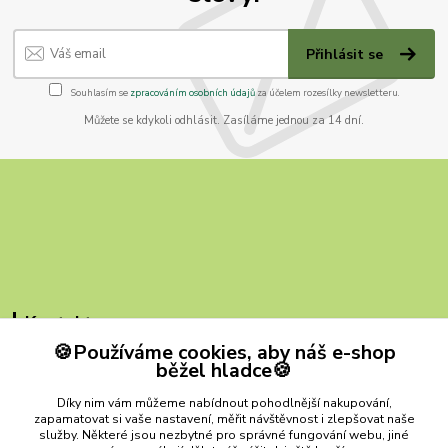
Přihlásit se
Souhlasím se
zpracováním osobních údajů
za účelem rozesílky newsletteru.
Můžete se kdykoli odhlásit. Zasíláme jednou za 14 dní.
Kontakty
🍪Používáme cookies, aby náš e-shop
ZB MILVI
běžel hladce🍪
+420 607 419 780
Díky nim vám můžeme nabídnout pohodlnější nakupování,
(Po-Pá, 9-15 hod.)
zapamatovat si vaše nastavení, měřit návštěvnost i zlepšovat naše
služby. Některé jsou nezbytné pro správné fungování webu, jiné
zbmilvi@email.cz