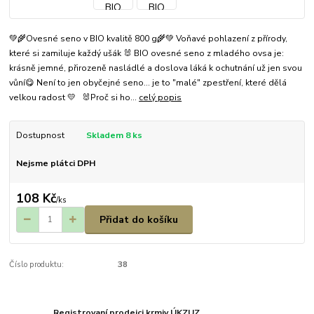
💚🌾Ovesné seno v BIO kvalitě 800 g🌾💚 Voňavé pohlazení z přírody,
které si zamiluje každý ušák 🐰 BIO ovesné seno z mladého ovsa je:
krásně jemné, přirozeně nasládlé a doslova láká k ochutnání už jen svou
vůní😋 Není to jen obyčejné seno… je to "malé" zpestření, které dělá
velkou radost 💛 🐰Proč si ho...
celý popis
Dostupnost
Skladem 8 ks
Nejsme plátci DPH
108 Kč
/
ks
Přidat do košíku
Číslo produktu:
38
Registrovaní prodejci krmiv ÚKZUZ