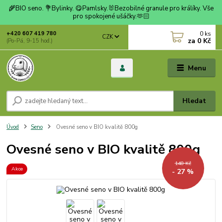
🌾BIO seno. 💐Bylinky. 😋Pamlsky.🐰Bezobilné granule pro králíky. Vše
pro spokojené ušáčky.🫶🏻
0
ks
+420 607 419 780
CZK
za
0 Kč
(Po-Pá, 9-15 hod.)
Menu
Hledat
Úvod
Seno
Ovesné seno v BIO kvalitě 800g
Ovesné seno v BIO kvalitě 800g
148 Kč
Akce
- 27 %