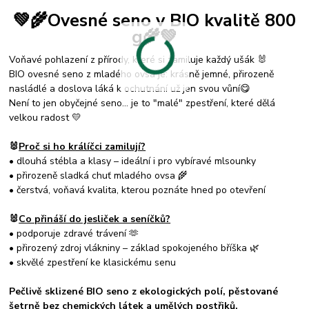
💚🌾Ovesné seno v BIO kvalitě 800
g🌾💚
Voňavé pohlazení z přírody, které si zamiluje každý ušák 🐰
BIO ovesné seno z mladého ovsa je: krásně jemné, přirozeně
nasládlé a doslova láká k ochutnání už jen svou vůní😋
Není to jen obyčejné seno… je to "malé" zpestření, které dělá
velkou radost 💛
🐰
Proč si ho králíčci zamilují?
• dlouhá stébla a klasy – ideální i pro vybíravé mlsounky
• přirozeně sladká chuť mladého ovsa 🌾
• čerstvá, voňavá kvalita, kterou poznáte hned po otevření
🐰
Co přináší do jesliček a seníčků?
• podporuje zdravé trávení 🫶
• přirozený zdroj vlákniny – základ spokojeného bříška 🌿
• skvělé zpestření ke klasickému senu
Pečlivě sklizené BIO seno z ekologických polí, pěstované
šetrně bez chemických látek a umělých postřiků.