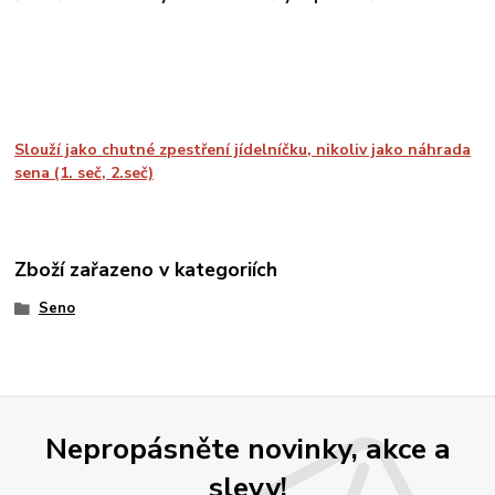
Slouží jako chutné zpestření jídelníčku, nikoliv jako náhrada
sena (1. seč, 2.seč)
Zboží zařazeno v kategoriích
Seno
Nepropásněte novinky, akce a
slevy!