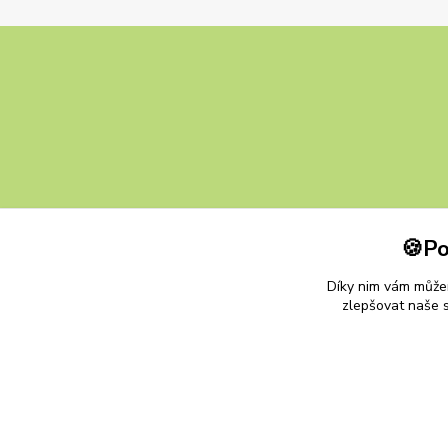
🍪Po
Díky nim vám můžem
zlepšovat naše s