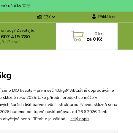
jené ušáčky.🫶🏻
Přihlášení
CZK
 si rady? Zavolejte.
0
ks
 607 419 780
za
0 Kč
, 9-15 hod.)
5kg
í seno BIO kvality – první seč 4,5kg🌿 Aktuálně doprodáváme
e sklizně roku 2025. Jako přírodní produkt se může v
ivých šaržích lišit barvou, vůní i strukturou. Novou sklizeň sena
 2026 budeme postupně naskladňovat od 26.6.2026 Tohle
n obyčejné seno…☝🏻tohle je základ ...
celý popis