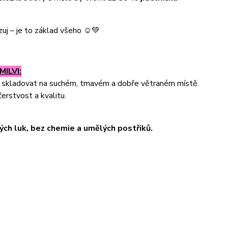
uj – je to základ všeho ☺️💚
ILVI:
a skladovat na suchém, tmavém a dobře větraném místě.
erstvost a kvalitu.
ných luk, bez chemie a umělých postřiků.