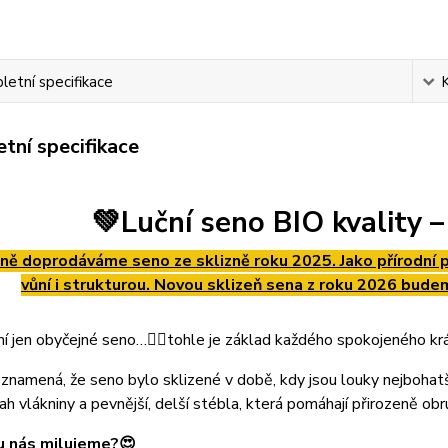
etní specifikace
tní specifikace
💚Luční seno BIO kvality –
ně doprodáváme seno ze sklizně roku 2025. Jako přírodní pr
vůní i strukturou. Novou sklizeň sena z roku 2026 bu
í jen obyčejné seno…☝🏻tohle je základ každého spokojeného král
 znamená, že seno bylo sklizené v době, kdy jsou louky nejbohatš
ah vlákniny a pevnější, delší stébla, která pomáhají přirozeně o
u nás milujeme?
😍