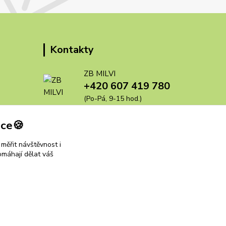
Kontakty
ZB MILVI
+420 607 419 780
(Po-Pá, 9-15 hod.)
zbmilvi@email.cz
dce🍪
měřit návštěvnost i
omáhají dělat váš
Vytvořeno na
Eshop-rychle.cz