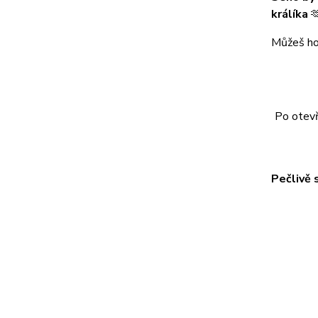
králíka

Můžeš ho 
Po otevř
Pečlivě 