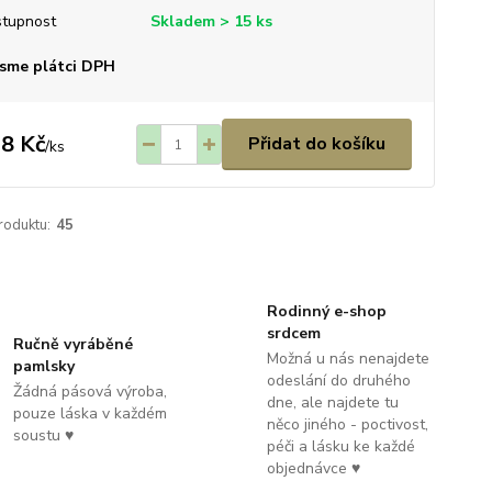
tupnost
Skladem > 15 ks
sme plátci DPH
8 Kč
Přidat do košíku
/
ks
roduktu:
45
Rodinný e-shop
srdcem
Ručně vyráběné
Možná u nás nenajdete
pamlsky
odeslání do druhého
Žádná pásová výroba,
dne, ale najdete tu
pouze láska v každém
něco jiného - poctivost,
soustu ♥
péči a lásku ke každé
objednávce ♥