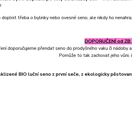

doplnit třeba o bylinky nebo ovesné seno, ale nikdy ho nenahraz
DOPORUČENÍ od ZB M
ení doporučujeme přendat seno do prodyšného vaku či nádoby 
Pomůže to tak zachovat jeho vůni, č
sklizené BIO luční seno z první seče, z ekologicky pěstova