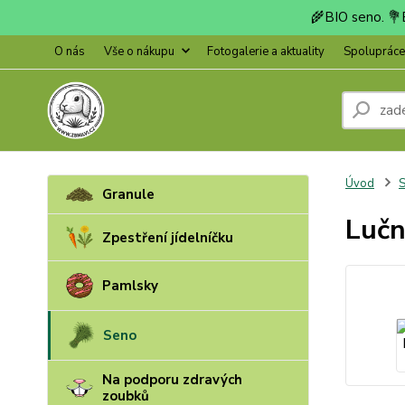
🌾BIO seno. 💐B
O nás
Vše o nákupu
Fotogalerie a aktuality
Spoluprác
Úvod
Granule
Lučn
Zpestření jídelníčku
Pamlsky
Seno
Na podporu zdravých
zoubků