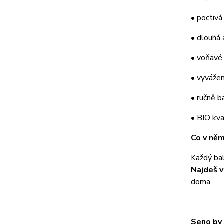
• poctivá 
• dlouhá 
• voňavé 
• vyvážen
• ručně 
• BIO kva
Co v něm
Každý bal
Najdeš v
doma.
Seno by 