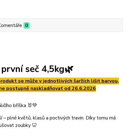
Komentáře
0
 první seč 4,5kg🌿
odukt se může v jednotlivých šaržích lišit barvou,
deme postupně naskladňovat od 26.6.2026
ičího bříška 🐰💚
í – plné květů, klasů a poctivých travin. Díky tomu má
brušovat zoubky 🦷