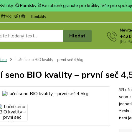
ylinky. 😋Pamlsky.🐰Bezobilné granule pro králíky. Vše pro spoko
e ŠŤASTNÉ UŠI
Kontakty
Nevíte
Hledat
+420
(Po-Pá
Seno
Luční seno BIO kvality – první seč 4,5kg
í seno BIO kvality – první seč 4,
💚Lučn
seno z
jednotl
z roku
není je