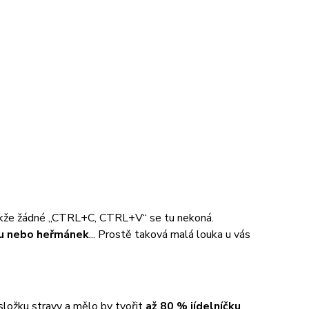
t, takže žádné „CTRL+C, CTRL+V“ se tu nekoná.
šku nebo heřmánek
... Prostě taková malá louka u vás
 složku stravy a mělo by tvořit
až 80 % jídelníčku