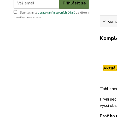
Přihlásit se
Souhlasím se
zpracováním osobních údajů
za účelem
rozesílky newsletteru.
Kompl
Komple
Aktuál
Tohle nen
První seč
vyšší obs
Proč ho 