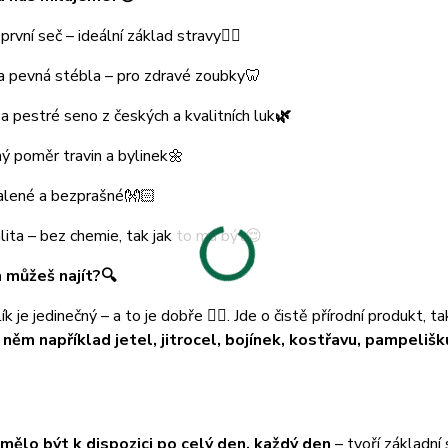
první seč – ideální základ stravy👌🏻
a pevná stébla – pro zdravé zoubky🦷
a pestré seno z českých a kvalitních luk
🌿
ý poměr travin a bylinek🌼
balené a bezprašné👐🏻
lita – bez chemie, tak jak to má být😌
 můžeš najít?
🔍
ík je jedinečný – a to je dobře ☝🏻. Jde o čistě přírodní produk
 něm například jetel, jitrocel, bojínek, kostřavu, pampeli
mělo být k dispozici po celý den, každý den
– tvoří základní