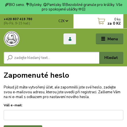
🌾BIO seno. 💐Bylinky. 😋Pamlsky.🐰Bezobilné granule pro králíky. Vše
pro spokojené ušáčky.🫶🏻
0
ks
+420 607 419 780
CZK
za
0 Kč
(Po-Pá, 9-15 hod.)
Menu
Hledat
Zapomenuté heslo
Pokud již máte vytvořený účet, ale zapomněli jste své heslo, zadejte
svou e-mailovou adresu, kterou jste uvedli při registraci. Zašleme Vám
na ni e-mail s odkazem pro nastavení nového hesla.
Váš e-mail: