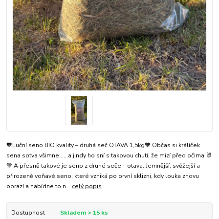
🧡Luční seno BIO kvality – druhá seč OTAVA 1,5kg🧡 Občas si králíček
sena sotva všimne…...a jindy ho sní s takovou chutí, že mizí před očima 🐰
💚 A přesně takové je seno z druhé seče – otava. Jemnější, svěžejší a
přirozeně voňavé seno, které vzniká po první sklizni, kdy louka znovu
obrazí a nabídne to n...
celý popis
Dostupnost
Skladem > 15 ks