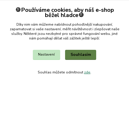
🍪Používáme cookies, aby náš e-shop
Souhlasím se
zpracováním osobních údajů
za účelem rozesílky newsletteru.
běžel hladce🍪
Můžete se kdykoli odhlásit. Zasíláme jednou za 14 dní.
Díky nim vám můžeme nabídnout pohodlnější nakupování,
zapamatovat si vaše nastavení, měřit návštěvnost i zlepšovat naše
služby. Některé jsou nezbytné pro správné fungování webu, jiné
nám pomáhají dělat váš zážitek ještě lepší.
Souhlasím
Nastavení
Souhlas můžete odmítnout
zde
.
Kontakty
ZB MILVI
+420 607 419 780
(Po-Pá, 9-15 hod.)
zbmilvi@email.cz