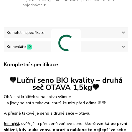
objednávce ♥
Kompletní specifikace
Komentáře
0
Kompletní specifikace
🧡Luční seno BIO kvality – druhá
seč OTAVA 1,5kg🧡
Občas si králíček sena sotva všimne…
...a jindy ho sní s takovou chutí, že mizí před očima 🐰💚
A přesně takové je seno z druhé seče – otava.
Jemnější
,
svěžejší a přirozeně voňavé seno,
které vzniká po první
sklizni, kdy louka znovu obrazí a nabídne to nejlepší ze sebe