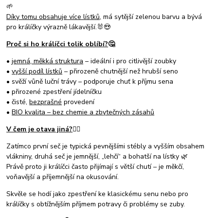
🌱
Díky tomu obsahuje více lístků,
má sytější zelenou barvu a bývá
pro králíčky výrazně lákavější.🐰😍
Proč si ho králíčci tolik oblíbí?
🤔
•
jemná, měkká struktura
– ideální i pro citlivější zoubky
•
vyšší podíl lístků
– přirozeně chutnější než hrubší seno
• svěží vůně luční trávy – podporuje chuť k příjmu sena
• přirozené zpestření jídelníčku
• čisté,
bezprašné
provedení
•
BIO kvalita – bez chemie a zbytečných zásahů
V čem je otava jiná?
☝🏻
Zatímco první seč je typická pevnějšími stébly a vyšším obsahem
vlákniny, druhá seč je jemnější, „lehčí“ a bohatší na lístky 🌿
Právě proto ji králíčci často přijímají s větší chutí – je měkčí,
voňavější a příjemnější na okusování.
Skvěle se hodí jako zpestření ke klasickému senu nebo pro
králíčky s obtížnějším příjmem potravy či problémy se zuby.