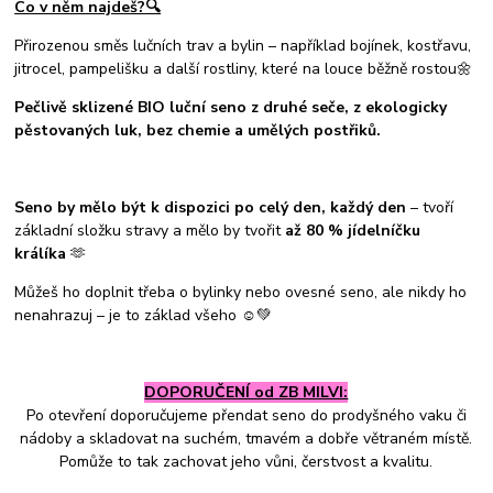
Co v něm najdeš?🔍
Přirozenou směs lučních trav a bylin – například bojínek, kostřavu,
jitrocel, pampelišku a další rostliny, které na louce běžně rostou🌼
Pečlivě sklizené BIO luční seno z druhé seče, z ekologicky
pěstovaných luk, bez chemie a umělých postřiků.
Seno by mělo být k dispozici po celý den, každý den
– tvoří
základní složku stravy a mělo by tvořit
až 80 % jídelníčku
králíka
🫶
Můžeš ho doplnit třeba o bylinky nebo ovesné seno, ale nikdy ho
nenahrazuj – je to základ všeho ☺️💚
DOPORUČENÍ od ZB MILVI:
Po otevření doporučujeme přendat seno do prodyšného vaku či
nádoby a skladovat na suchém, tmavém a dobře větraném místě.
Pomůže to tak zachovat jeho vůni, čerstvost a kvalitu.