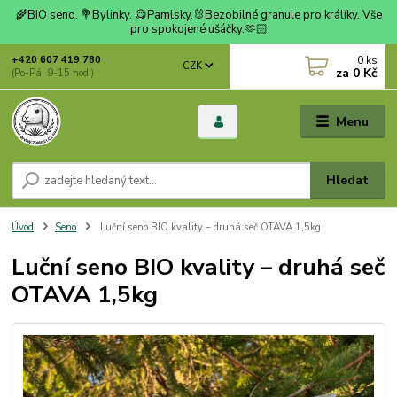
🌾BIO seno. 💐Bylinky. 😋Pamlsky.🐰Bezobilné granule pro králíky. Vše
pro spokojené ušáčky.🫶🏻
0
ks
+420 607 419 780
CZK
za
0 Kč
(Po-Pá, 9-15 hod.)
Menu
Hledat
Úvod
Seno
Luční seno BIO kvality – druhá seč OTAVA 1,5kg
Luční seno BIO kvality – druhá seč
OTAVA 1,5kg