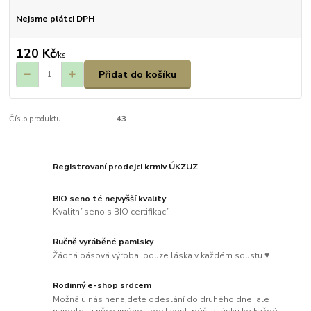
Nejsme plátci DPH
120 Kč
/
ks
Přidat do košíku
Číslo produktu:
43
Registrovaní prodejci krmiv ÚKZUZ
BIO seno té nejvyšší kvality
Kvalitní seno s BIO certifikací
Ručně vyráběné pamlsky
Žádná pásová výroba, pouze láska v každém soustu ♥
Rodinný e-shop srdcem
Možná u nás nenajdete odeslání do druhého dne, ale
najdete tu něco jiného - poctivost, péči a lásku ke každé