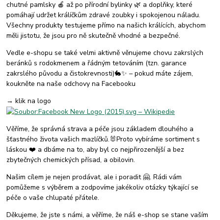
chutné pamlsky 🍎 až po přírodní bylinky 🌿 a doplňky, které
pomáhají udržet králíčkům zdravé zoubky i spokojenou náladu.
Všechny produkty testujeme přímo na našich králících, abychom
měli jistotu, že jsou pro ně skutečně vhodné a bezpečné.
Vedle e-shopu se také velmi aktivně věnujeme chovu zakrslých
beránků s rodokmenem a řádným tetováním (tzn. garance
zakrslého původu a čistokrevnosti)🐇✨ – pokud máte zájem,
koukněte na naše odchovy na Facebooku
→ klik na logo
Věříme, že správná strava a péče jsou základem dlouhého a
šťastného života vašich mazlíčků.🐰Proto vybíráme sortiment s
láskou ❤️ a dbáme na to, aby byl co nejpřirozenější a bez
zbytečných chemických přísad, a obilovin.
Našim cílem je nejen prodávat, ale i poradit 🤗. Rádi vám
pomůžeme s výběrem a zodpovíme jakékoliv otázky týkající se
péče o vaše chlupaté přátele.
Děkujeme, že jste s námi, a věříme, že náš e-shop se stane vaším