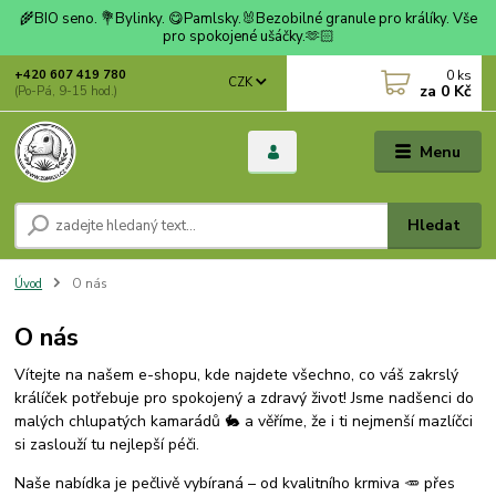
🌾BIO seno. 💐Bylinky. 😋Pamlsky.🐰Bezobilné granule pro králíky. Vše
pro spokojené ušáčky.🫶🏻
0
ks
+420 607 419 780
CZK
za
0 Kč
(Po-Pá, 9-15 hod.)
Menu
Hledat
Úvod
O nás
O nás
Vítejte na našem e-shopu, kde najdete všechno, co váš zakrslý
králíček potřebuje pro spokojený a zdravý život! Jsme nadšenci do
malých chlupatých kamarádů 🐇 a věříme, že i ti nejmenší mazlíčci
si zaslouží tu nejlepší péči.
Naše nabídka je pečlivě vybíraná – od kvalitního krmiva 🥕 přes