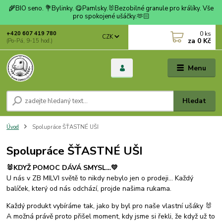
🌾BIO seno. 💐Bylinky. 😋Pamlsky.🐰Bezobilné granule pro králíky. Vše
pro spokojené ušáčky.🫶🏻
0
ks
+420 607 419 780
CZK
za
0 Kč
(Po-Pá, 9-15 hod.)
Menu
Hledat
Úvod
Spolupráce ŠŤASTNÉ UŠI
Spolupráce ŠŤASTNÉ UŠI
🐰KDYŽ POMOC DÁVÁ SMYSL…💛
U nás v ZB MILVI světě to nikdy nebylo jen o prodeji... Každý
balíček, který od nás odchází, projde našima rukama.
Každý produkt vybíráme tak, jako by byl pro naše vlastní ušáky 🐰
A možná právě proto přišel moment, kdy jsme si řekli, že když už to