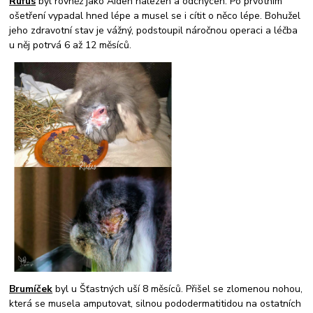
Rufus
byl rovněž jako Aiden nalezen a odchycen. Po prvotním
ošetření vypadal hned lépe a musel se i cítit o něco lépe. Bohužel
jeho zdravotní stav je vážný, podstoupil náročnou operaci a léčba
u něj potrvá 6 až 12 měsíců.
Brumíček
byl u Šťastných uší 8 měsíců. Přišel se zlomenou nohou,
která se musela amputovat, silnou pododermatitidou na ostatních