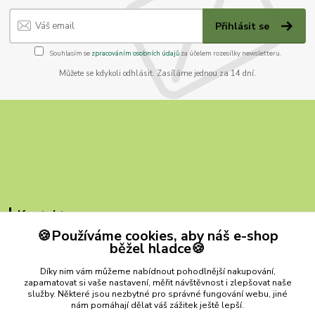
Přihlásit se
Souhlasím se
zpracováním osobních údajů
za účelem rozesílky newsletteru.
Můžete se kdykoli odhlásit. Zasíláme jednou za 14 dní.
Kontakty
🍪Používáme cookies, aby náš e-shop
ZB MILVI
běžel hladce🍪
+420 607 419 780
Díky nim vám můžeme nabídnout pohodlnější nakupování,
(Po-Pá, 9-15 hod.)
zapamatovat si vaše nastavení, měřit návštěvnost i zlepšovat naše
služby. Některé jsou nezbytné pro správné fungování webu, jiné
zbmilvi@email.cz
nám pomáhají dělat váš zážitek ještě lepší.