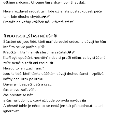
děláme srdcem… Chceme tím srdcem pomáhat dál…
Nejen rozdávat radost tam, kde už je, ale poslat kousek péče i
tam, kde dlouho chyběla❤️‍🩹
Protože ne každý králíček měl v životě štěstí…
🐰KDO JSOU „ŠŤASTNÉ UŠI“🐰
Šťastné uši jsou lidé, kteří mají obrovské srdce… a dávají ho těm,
kteří to nejvíc potřebují 💛
Králíčkům, kteří neměli štěstí na začátek.❤️‍🩹
Kteří byli opuštění, nechtění, nebo si prošli něčím, co by si žádné
zvíře nemělo zažít ani zasloužit.
Nejsou to jen „zachránci“.
Jsou to lidé, kteří těmto ušáčkům dávají druhou šanci – trpělivě,
každý den, krok po kroku.
Dávají jim bezpečí, péči a čas…
čas znovu začít věřit,
čas přestat se bát,
a čas najít domov, který už bude opravdu navždy 🏡
A přesně tohle je něco, co se nedá jen tak přehlédnout… a ani
ignorovat.