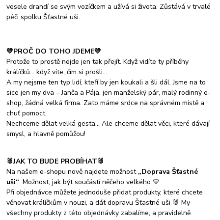
vesele drandí se svým vozíčkem a užívá si života. Zůstává v trvalé
péči spolku Šťastné uši.
💛PROČ DO TOHO JDEME💛
Protože to prostě nejde jen tak přejít. Když vidíte ty příběhy
králíčků… když víte, čím si prošli…
A my nejsme ten typ lidí, kteří by jen koukali a šli dál. Jsme na to
sice jen my dva – Janča a Pája, jen manželský pár, malý rodinný e-
shop, žádná velká firma. Zato máme srdce na správném místě a
chuť pomoct.
Nechceme dělat velká gesta... Ale chceme dělat věci, které dávají
smysl, a hlavně pomůžou!
🐰JAK TO BUDE PROBÍHAT🐰
Na našem e-shopu nově najdete možnost
„Doprava Šťastné
uši“
. Možnost, jak být součástí něčeho velkého 💛
Při objednávce můžete jednoduše přidat produkty, které chcete
věnovat králíčkům v nouzi, a dát dopravu Šťastné uši 🐰 My
všechny produkty z této objednávky zabalíme, a pravidelně