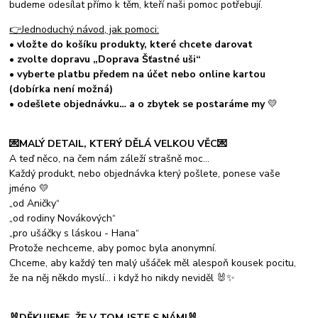
budeme odesílat přímo k těm, kteří naši pomoc potřebují.
👉Jednoduchý návod, jak pomoci:
•
vložte do košíku produkty, které chcete darovat
• zvolte dopravu „Doprava Šťastné uši“
• vyberte platbu předem na účet nebo online kartou
(dobírka není možná)
• odešlete objednávku… a o zbytek se postaráme my
💛
💌MALÝ DETAIL, KTERÝ DĚLÁ VELKOU VĚC💌
A teď něco, na čem nám záleží strašně moc…
Každý produkt, nebo objednávka který pošlete, ponese vaše
jméno 💛
„od Aničky“
„od rodiny Novákových“
„pro ušáčky s láskou - Hana“
Protože nechceme, aby pomoc byla anonymní.
Chceme, aby každý ten malý ušáček měl alespoň kousek pocitu,
že na něj někdo myslí… i když ho nikdy neviděl 🐰✨
🐰DĚKUJEME, ŽE V TOM JSTE S NÁMI🐰