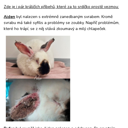
Zde je i pár králičích příbehů, které za to srdíčko prostě vezmou:
Aiden
byl nalezen s extrémně zanedbaným svrabem. Kromě
svrabu má také syfilis a problémy se zoubky. Napříč problémům,
které ho trápí, se z něj stává zkoumavý a milý chlapeček.