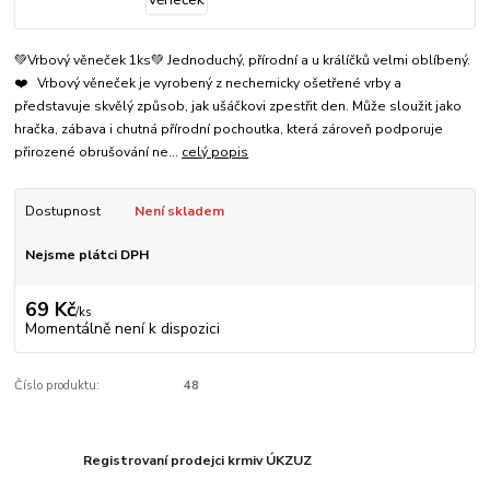
💚Vrbový věneček 1ks💚 Jednoduchý, přírodní a u králíčků velmi oblíbený.
❤️ Vrbový věneček je vyrobený z nechemicky ošetřené vrby a
představuje skvělý způsob, jak ušáčkovi zpestřit den. Může sloužit jako
hračka, zábava i chutná přírodní pochoutka, která zároveň podporuje
přirozené obrušování ne...
celý popis
Dostupnost
Není skladem
Nejsme plátci DPH
69 Kč
/
ks
Momentálně není k dispozici
Číslo produktu:
48
Registrovaní prodejci krmiv ÚKZUZ