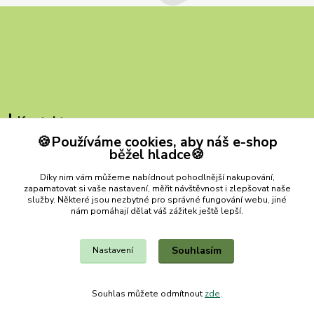
Kontakty
🍪Používáme cookies, aby náš e-shop
ZB MILVI
běžel hladce🍪
+420 607 419 780
Díky nim vám můžeme nabídnout pohodlnější nakupování,
(Po-Pá, 9-15 hod.)
zapamatovat si vaše nastavení, měřit návštěvnost i zlepšovat naše
služby. Některé jsou nezbytné pro správné fungování webu, jiné
zbmilvi@email.cz
nám pomáhají dělat váš zážitek ještě lepší.
Souhlasím
Nastavení
Souhlas můžete odmítnout
zde
.
Vytvořeno na
Eshop-rychle.cz