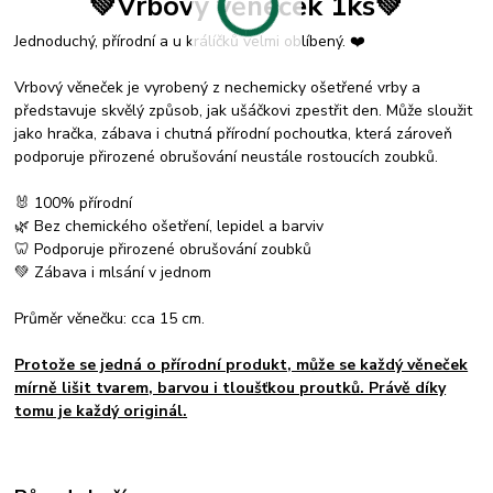
💚Vrbový věneček 1ks💚
Jednoduchý, přírodní a u králíčků velmi oblíbený. ❤️
Vrbový věneček je vyrobený z nechemicky ošetřené vrby a
představuje skvělý způsob, jak ušáčkovi zpestřit den. Může sloužit
jako hračka, zábava i chutná přírodní pochoutka, která zároveň
podporuje přirozené obrušování neustále rostoucích zoubků.
🐰 100% přírodní
🌿 Bez chemického ošetření, lepidel a barviv
🦷 Podporuje přirozené obrušování zoubků
💚 Zábava i mlsání v jednom
Průměr věnečku: cca 15 cm.
Protože se jedná o přírodní produkt, může se každý věneček
mírně lišit tvarem, barvou i tloušťkou proutků. Právě díky
tomu je každý originál.