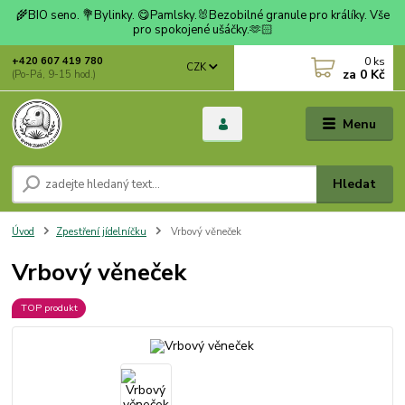
🌾BIO seno. 💐Bylinky. 😋Pamlsky.🐰Bezobilné granule pro králíky. Vše
pro spokojené ušáčky.🫶🏻
0
ks
+420 607 419 780
CZK
za
0 Kč
(Po-Pá, 9-15 hod.)
Menu
Hledat
Úvod
Zpestření jídelníčku
Vrbový věneček
Vrbový věneček
TOP produkt