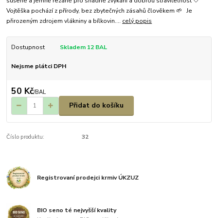
sušené a jemně řezané pro snadné žvýkání a dobrou stravitelnost 🤍
Vojtěška pochází z přírody, bez zbytečných zásahů člověkem 🌱 Je
přirozeným zdrojem vlákniny a bílkovin....
celý popis
Dostupnost
Skladem 12 BAL
Nejsme plátci DPH
50 Kč
/
BAL
Přidat do košíku
Číslo produktu:
32
Registrovaní prodejci krmiv ÚKZUZ
BIO seno té nejvyšší kvality