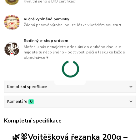
Kvalitní seno s BIO certifikací
Ručně vyráběné pamlsky
Žádná pásová výroba, pouze láska v každém soustu ♥
Rodinný e-shop srdcem
Možná u nás nenajdete odeslání do druhého dne, ale
najdete tu něco jiného - poctivost, péči a lásku ke každé
objednávce ♥
Kompletní specifikace
Komentáře
0
Kompletní specifikace
🌿
🐰
Vojtěšková řezanka 200g –