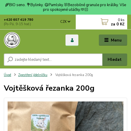
🌾BIO seno. 💐Bylinky. 😋Pamlsky.🐰Bezobilné granule pro králíky. Vše
pro spokojené ušáčky.🫶🏻
0
ks
+420 607 419 780
CZK
za
0 Kč
(Po-Pá, 9-15 hod.)
Menu
Hledat
Úvod
Zpestření jídelníčku
Vojtěšková řezanka 200g
Vojtěšková řezanka 200g