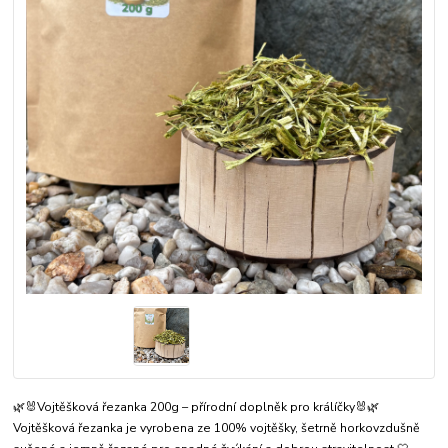
🌿🐰Vojtěšková řezanka 200g – přírodní doplněk pro králíčky🐰🌿
Vojtěšková řezanka je vyrobena ze 100% vojtěšky, šetrně horkovzdušně