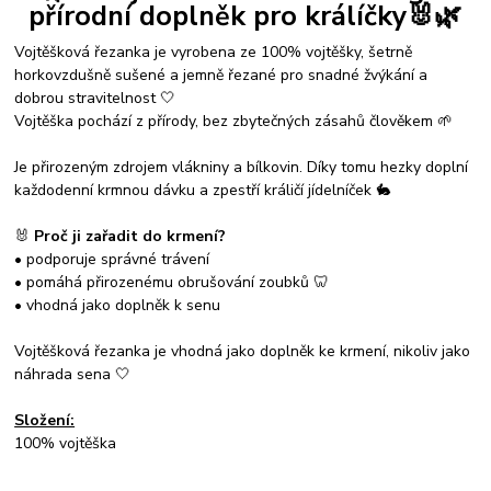
přírodní doplněk pro králíčky🐰
🌿
Vojtěšková řezanka je vyrobena ze 100% vojtěšky, šetrně
horkovzdušně sušené a jemně řezané pro snadné žvýkání a
dobrou stravitelnost 🤍
Vojtěška pochází z přírody, bez zbytečných zásahů člověkem 🌱
Je přirozeným zdrojem vlákniny a bílkovin. Díky tomu hezky doplní
každodenní krmnou dávku a zpestří králičí jídelníček 🐇
🐰
Proč ji zařadit do krmení?
• podporuje správné trávení
• pomáhá přirozenému obrušování zoubků 🦷
• vhodná jako doplněk k senu
Vojtěšková řezanka je vhodná jako doplněk ke krmení, nikoliv jako
náhrada sena 🤍
Složení:
100% vojtěška