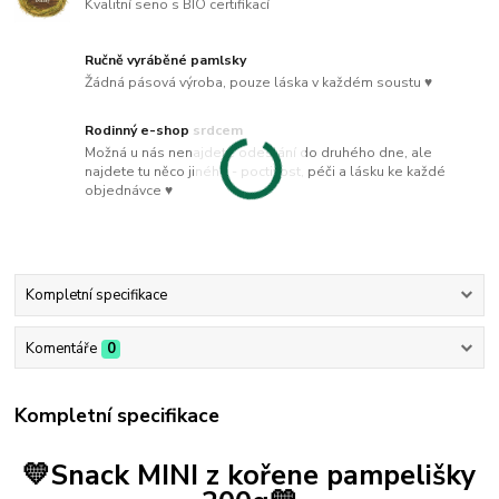
Kvalitní seno s BIO certifikací
Ručně vyráběné pamlsky
Žádná pásová výroba, pouze láska v každém soustu ♥
Rodinný e-shop srdcem
Možná u nás nenajdete odeslání do druhého dne, ale
najdete tu něco jiného - poctivost, péči a lásku ke každé
objednávce ♥
Kompletní specifikace
Komentáře
0
Kompletní specifikace
💛
Snack MINI z kořene pampelišky