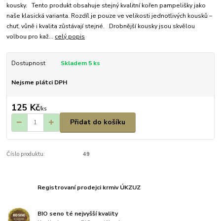
kousky. Tento produkt obsahuje stejný kvalitní kořen pampelišky jako
naše klasická varianta. Rozdíl je pouze ve velikosti jednotlivých kousků –
chuť, vůně i kvalita zůstávají stejné. Drobnější kousky jsou skvělou
volbou pro kaž...
celý popis
Dostupnost
Skladem 5 ks
Nejsme plátci DPH
125 Kč
/
ks
Přidat do košíku
Číslo produktu:
49
Registrovaní prodejci krmiv ÚKZUZ
BIO seno té nejvyšší kvality