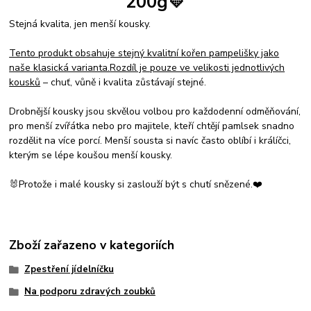
200g
💛
Stejná kvalita, jen menší kousky.
Tento produkt obsahuje stejný kvalitní kořen pampelišky jako
naše klasická varianta.
Rozdíl je pouze ve velikosti jednotlivých
kousků
– chuť, vůně i kvalita zůstávají stejné.
Drobnější kousky jsou skvělou volbou pro každodenní odměňování,
pro menší zvířátka nebo pro majitele, kteří chtějí pamlsek snadno
rozdělit na více porcí. Menší sousta si navíc často oblíbí i králíčci,
kterým se lépe koušou menší kousky.
🐰Protože i malé kousky si zaslouží být s chutí snězené.❤️
Zboží zařazeno v kategoriích
Zpestření jídelníčku
Na podporu zdravých zoubků