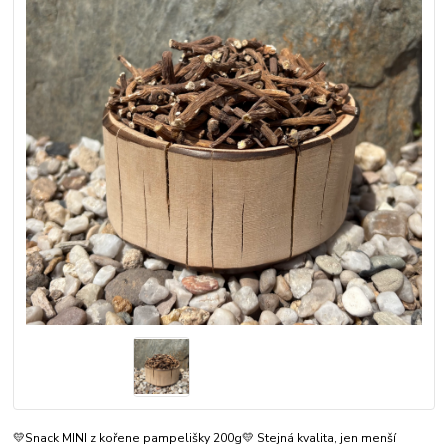
💛Snack MINI z kořene pampelišky 200g💛 Stejná kvalita, jen menší