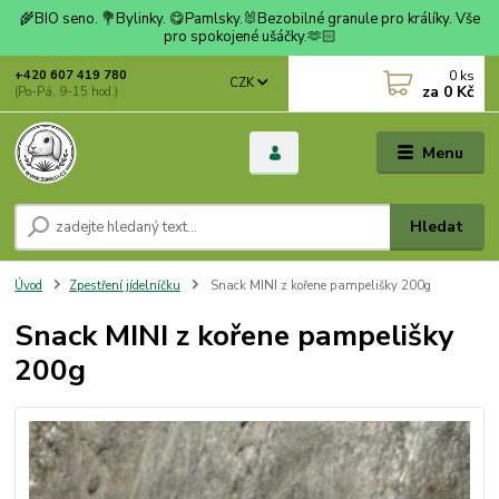
🌾BIO seno. 💐Bylinky. 😋Pamlsky.🐰Bezobilné granule pro králíky. Vše
pro spokojené ušáčky.🫶🏻
0
ks
+420 607 419 780
CZK
za
0 Kč
(Po-Pá, 9-15 hod.)
Menu
Hledat
Úvod
Zpestření jídelníčku
Snack MINI z kořene pampelišky 200g
Snack MINI z kořene pampelišky
200g