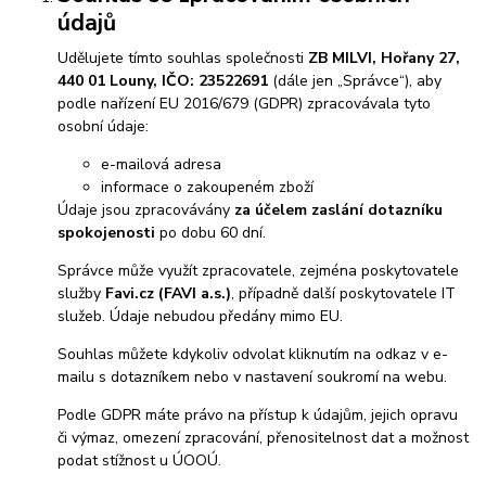
údajů
Udělujete tímto souhlas společnosti
ZB MILVI, Hořany 27,
440 01 Louny, IČO: 23522691
(dále jen „Správce“), aby
podle nařízení EU 2016/679 (GDPR) zpracovávala tyto
osobní údaje:
e-mailová adresa
informace o zakoupeném zboží
Údaje jsou zpracovávány
za účelem zaslání dotazníku
spokojenosti
po dobu 60 dní.
Správce může využít zpracovatele, zejména poskytovatele
služby
Favi.cz (FAVI a.s.)
, případně další poskytovatele IT
služeb. Údaje nebudou předány mimo EU.
Souhlas můžete kdykoliv odvolat kliknutím na odkaz v e-
mailu s dotazníkem nebo v nastavení soukromí na webu.
Podle GDPR máte právo na přístup k údajům, jejich opravu
či výmaz, omezení zpracování, přenositelnost dat a možnost
podat stížnost u ÚOOÚ.