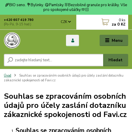
🌾BIO seno. 💐Bylinky. 😋Pamlsky.🐰Bezobilné granule pro králíky. Vše
pro spokojené ušáčky.🫶🏻
0
ks
+420 607 419 780
CZK
za
0 Kč
(Po-Pá, 9-15 hod.)
Menu
Hledat
Úvod
Souhlas se zpracováním osobních údajů pro účely zaslání dotazníku
zákaznické spokojenosti od Favi.cz
Souhlas se zpracováním osobních
údajů pro účely zaslání dotazníku
zákaznické spokojenosti od Favi.cz
Souhlas se zpracováním osobních