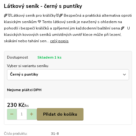
Látkový seník - černý s puntíky
🌾🐰Látkový seník pro králíčky🐰🌾 Bezpečná a praktická alternativa oproti
klasickým seníkům 💚 Tento látkový seník je navržený s ohledem na
pohodlí i bezpečí králíčků a zpříjemní jim každodenní baštění sena 🌾 U
klasických kovových seníků umístěných uvnitř klece může při lezení,
skákání nebo tahání sen...
celý popis
Dostupnost
Skladem 1 ks
Vyber si variantu seníku
Nejsme plátci DPH
230 Kč
/
ks
Přidat do košíku
Číslo produktu:
31-8