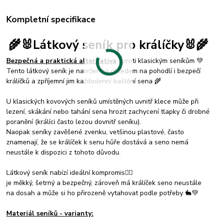
Kompletní specifikace
🌾🐰Látkový seník pro králíčky
🐰🌾
Bezpečná a praktická alternativa
oproti klasickým seníkům 💚
Tento látkový seník je navržený s ohledem na pohodlí i bezpečí
králíčků a zpříjemní jim každodenní baštění sena 🌾
U klasických kovových seníků umístěných uvnitř klece může při
lezení, skákání nebo tahání sena hrozit zachycení tlapky či drobné
poranění (králíci často lezou dovnitř seníku).
Naopak seníky zavěšené zvenku, vetšinou plastové, často
znamenají, že se králíček k senu hůře dostává a seno nemá
neustále k dispozici z tohoto důvodu.
Látkový seník nabízí ideální kompromis☝🏻
je měkký, šetrný a bezpečný, zároveň má králíček seno neustále
na dosah a může si ho přirozeně vytahovat podle potřeby 🐇💚
Materiál seníků - varianty: