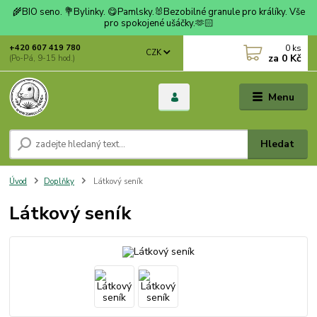
🌾BIO seno. 💐Bylinky. 😋Pamlsky.🐰Bezobilné granule pro králíky. Vše
pro spokojené ušáčky.🫶🏻
0
ks
+420 607 419 780
CZK
za
0 Kč
(Po-Pá, 9-15 hod.)
Menu
Hledat
Úvod
Doplňky
Látkový seník
Látkový seník