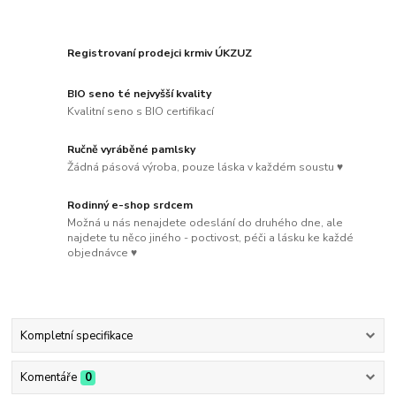
Registrovaní prodejci krmiv ÚKZUZ
BIO seno té nejvyšší kvality
Kvalitní seno s BIO certifikací
Ručně vyráběné pamlsky
Žádná pásová výroba, pouze láska v každém soustu ♥
Rodinný e-shop srdcem
Možná u nás nenajdete odeslání do druhého dne, ale
najdete tu něco jiného - poctivost, péči a lásku ke každé
objednávce ♥
Kompletní specifikace
Komentáře
0