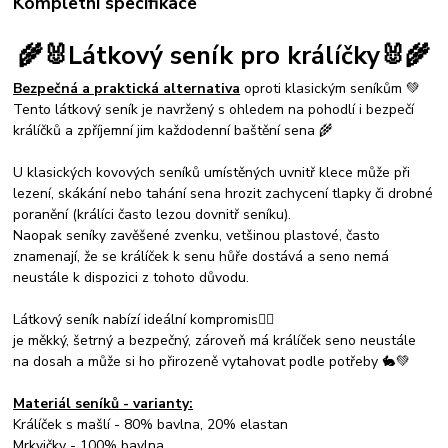
Kompletní specifikace
🌾🐰Látkový seník pro králíčky
🐰🌾
Bezpečná a praktická alternativa
oproti klasickým seníkům 💚
Tento látkový seník je navržený s ohledem na pohodlí i bezpečí
králíčků a zpříjemní jim každodenní baštění sena 🌾
U klasických kovových seníků umístěných uvnitř klece může při
lezení, skákání nebo tahání sena hrozit zachycení tlapky či drobné
poranění (králíci často lezou dovnitř seníku).
Naopak seníky zavěšené zvenku, vetšinou plastové, často
znamenají, že se králíček k senu hůře dostává a seno nemá
neustále k dispozici z tohoto důvodu.
Látkový seník nabízí ideální kompromis☝🏻
je měkký, šetrný a bezpečný, zároveň má králíček seno neustále
na dosah a může si ho přirozeně vytahovat podle potřeby 🐇💚
Materiál seníků - varianty:
Králíček s mašlí - 80% bavlna, 20% elastan
Mrkvičky - 100% bavlna