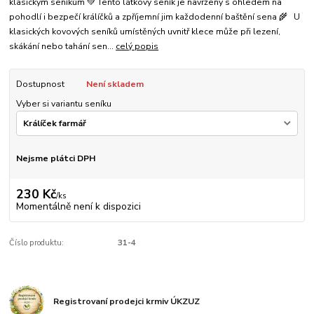
klasickým seníkům 💚 Tento látkový seník je navržený s ohledem na
pohodlí i bezpečí králíčků a zpříjemní jim každodenní baštění sena 🌾 U
klasických kovových seníků umístěných uvnitř klece může při lezení,
skákání nebo tahání sen...
celý popis
Dostupnost
Není skladem
Vyber si variantu seníku
Nejsme plátci DPH
230 Kč
/
ks
Momentálně není k dispozici
Číslo produktu:
31-4
Registrovaní prodejci krmiv ÚKZUZ