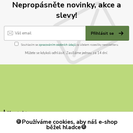
Nepropásněte novinky, akce a
slevy!
Přihlásit se
Souhlasím se
zpracováním osobních údajů
za účelem rozesílky newsletteru.
Můžete se kdykoli odhlásit. Zasíláme jednou za 14 dní.
Kontakty
🍪Používáme cookies, aby náš e-shop
ZB MILVI
běžel hladce🍪
+420 607 419 780