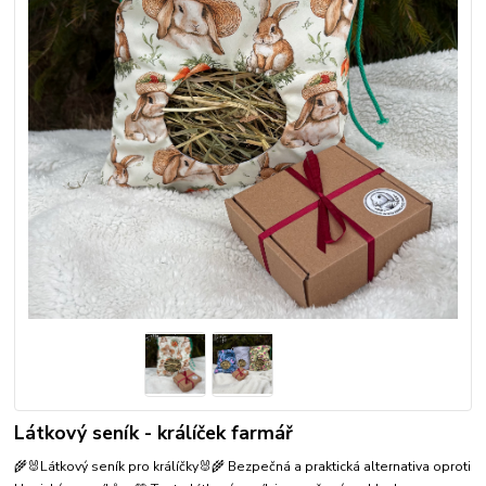
Látkový seník - králíček farmář
🌾🐰Látkový seník pro králíčky🐰🌾 Bezpečná a praktická alternativa oproti