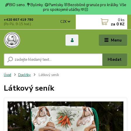
🌾BIO seno. 💐Bylinky. 😋Pamlsky.🐰Bezobilné granule pro králíky. Vše
pro spokojené ušáčky.🫶🏻
0
ks
+420 607 419 780
CZK
za
0 Kč
(Po-Pá, 9-15 hod.)
Menu
Hledat
Úvod
Doplňky
Látkový seník
Látkový seník