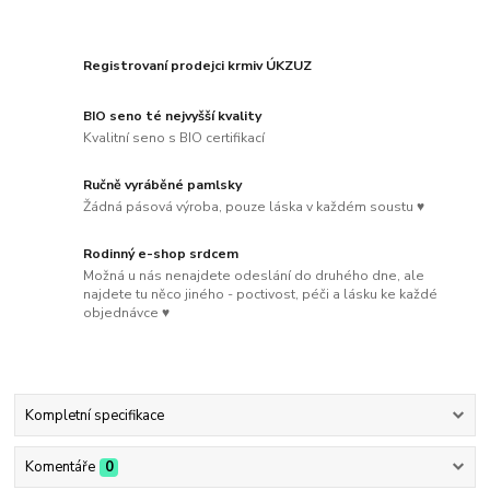
Registrovaní prodejci krmiv ÚKZUZ
BIO seno té nejvyšší kvality
Kvalitní seno s BIO certifikací
Ručně vyráběné pamlsky
Žádná pásová výroba, pouze láska v každém soustu ♥
Rodinný e-shop srdcem
Možná u nás nenajdete odeslání do druhého dne, ale
najdete tu něco jiného - poctivost, péči a lásku ke každé
objednávce ♥
Kompletní specifikace
Komentáře
0