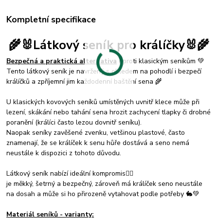
Kompletní specifikace
🌾🐰Látkový seník pro králíčky
🐰🌾
Bezpečná a praktická alternativa
oproti klasickým seníkům 💚
Tento látkový seník je navržený s ohledem na pohodlí i bezpečí
králíčků a zpříjemní jim každodenní baštění sena 🌾
U klasických kovových seníků umístěných uvnitř klece může při
lezení, skákání nebo tahání sena hrozit zachycení tlapky či drobné
poranění (králíci často lezou dovnitř seníku).
Naopak seníky zavěšené zvenku, vetšinou plastové, často
znamenají, že se králíček k senu hůře dostává a seno nemá
neustále k dispozici z tohoto důvodu.
Látkový seník nabízí ideální kompromis☝🏻
je měkký, šetrný a bezpečný, zároveň má králíček seno neustále
na dosah a může si ho přirozeně vytahovat podle potřeby 🐇💚
Materiál seníků - varianty: