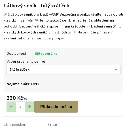
Látkový seník - bílý králíček
🌾🐰Látkový seník pro králíčky🐰🌾 Bezpečná a praktická alternativa oproti
klasickým seníkům 💚 Tento látkový seník je navržený s ohledem na
pohodlí i bezpečí králíčků a zpříjemní jim každodenní baštění sena 🌾 U
klasických kovových seníků umístěných uvnitř klece může při lezení,
skákání nebo tahání sen...
celý popis
Dostupnost
Skladem 1 ks
Vyber si variantu seníku
Nejsme plátci DPH
230 Kč
/
ks
Přidat do košíku
Číslo produktu:
31-10