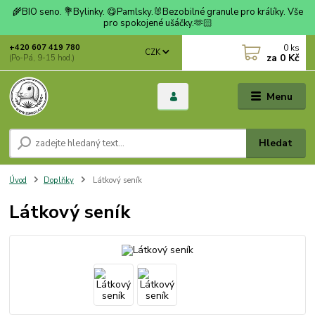
🌾BIO seno. 💐Bylinky. 😋Pamlsky.🐰Bezobilné granule pro králíky. Vše
pro spokojené ušáčky.🫶🏻
0
ks
+420 607 419 780
CZK
za
0 Kč
(Po-Pá, 9-15 hod.)
Menu
Hledat
Úvod
Doplňky
Látkový seník
Látkový seník