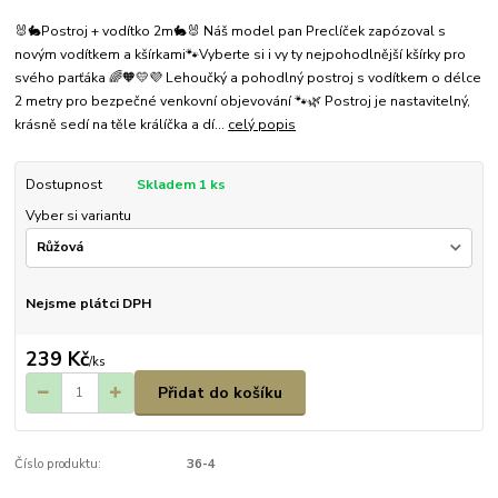
🐰🐇Postroj + vodítko 2m🐇🐰 Náš model pan Preclíček zapózoval s
novým vodítkem a kšírkami🐾Vyberte si i vy ty nejpohodlnější kšírky pro
svého parťáka 🌈🧡💛💜 Lehoučký a pohodlný postroj s vodítkem o délce
2 metry pro bezpečné venkovní objevování 🐾🌿 Postroj je nastavitelný,
krásně sedí na těle králíčka a dí...
celý popis
Dostupnost
Skladem 1 ks
Vyber si variantu
Nejsme plátci DPH
239 Kč
/
ks
Přidat do košíku
Číslo produktu:
36-4