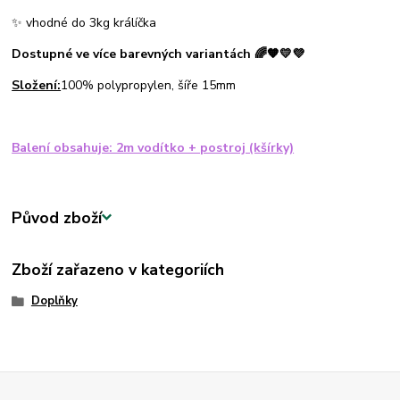
✨ vhodné do 3kg králíčka
Dostupné ve více barevných variantách 🌈🧡💛💜
Složení:
100% polypropylen, šíře 15mm
Balení obsahuje: 2m vodítko + postroj (kšírky)
Původ zboží
Zboží zařazeno v kategoriích
Doplňky