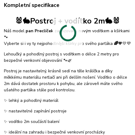
Kompletní specifikace
🐰🐇Postroj + vodítko 2m🐇🐰
Náš model
pan Preclíček
zapózoval s novým vodítkem a kšírkami
🐾
Vyberte si i vy ty nejpohodlnější kšírky pro svého parťáka
🌈
🧡💛💜
Lehoučký a pohodlný postroj s vodítkem o délce 2 metry pro
bezpečné venkovní objevování 🐾🌿
Postroj je nastavitelný, krásně sedí na těle králíčka a díky
měkkému materiálu netlačí ani při delším nošení. Vodítko o délce
2m dává dostatek prostoru k pohybu, ale zároveň máte svého
ušatého parťáka stále pod kontrolou.
✨ lehký a pohodlný materiál
✨ nastavitelné zapínání postroje
✨ vodítko 2m součástí balení
✨ ideální na zahradu i bezpečné venkovní procházky