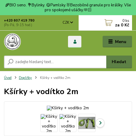
🌾BIO seno. 💐Bylinky. 😋Pamlsky.🐰Bezobilné granule pro králíky. Vše
pro spokojené ušáčky.🫶🏻
0
ks
+420 607 419 780
CZK
za
0 Kč
(Po-Pá, 9-15 hod.)
Menu
Hledat
Úvod
Doplňky
Kšírky + vodítko 2m
Kšírky + vodítko 2m