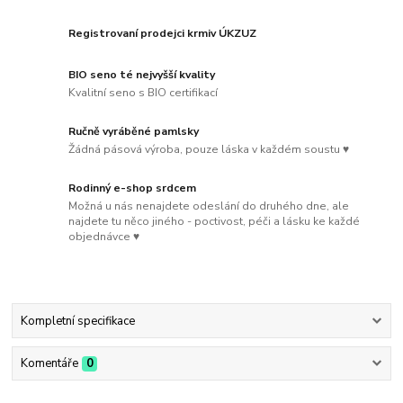
Registrovaní prodejci krmiv ÚKZUZ
BIO seno té nejvyšší kvality
Kvalitní seno s BIO certifikací
Ručně vyráběné pamlsky
Žádná pásová výroba, pouze láska v každém soustu ♥
Rodinný e-shop srdcem
Možná u nás nenajdete odeslání do druhého dne, ale
najdete tu něco jiného - poctivost, péči a lásku ke každé
objednávce ♥
Kompletní specifikace
Komentáře
0