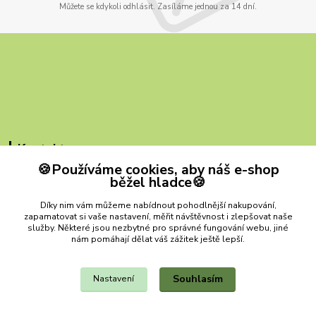
Můžete se kdykoli odhlásit. Zasíláme jednou za 14 dní.
Kontakty
🍪Používáme cookies, aby náš e-shop
ZB MILVI
běžel hladce🍪
+420 607 419 780
Díky nim vám můžeme nabídnout pohodlnější nakupování,
(Po-Pá, 9-15 hod.)
zapamatovat si vaše nastavení, měřit návštěvnost i zlepšovat naše
služby. Některé jsou nezbytné pro správné fungování webu, jiné
zbmilvi@email.cz
nám pomáhají dělat váš zážitek ještě lepší.
Souhlasím
Nastavení