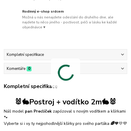
Rodinný e-shop srdcem
Možná u nás nenajdete odeslání do druhého dne, ale
najdete tu něco jiného - poctivost, péči a lásku ke každé
objednávce ♥
Kompletní specifikace
Komentáře
0
Kompletní specifikace
🐰🐇Postroj + vodítko 2m🐇🐰
Náš model
pan Preclíček
zapózoval s novým vodítkem a kšírkami
🐾
Vyberte si i vy ty nejpohodlnější kšírky pro svého parťáka
🌈
🧡💛💜