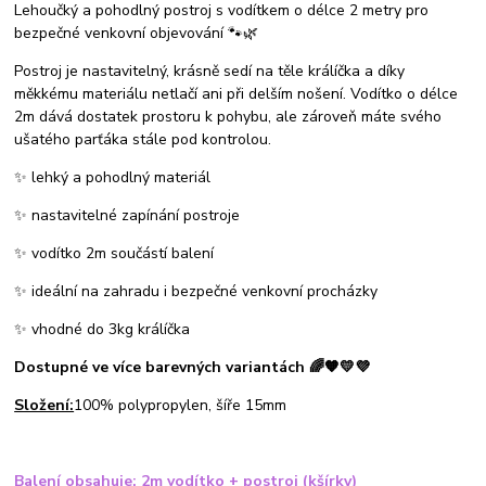
Lehoučký a pohodlný postroj s vodítkem o délce 2 metry pro
bezpečné venkovní objevování 🐾🌿
Postroj je nastavitelný, krásně sedí na těle králíčka a díky
měkkému materiálu netlačí ani při delším nošení. Vodítko o délce
2m dává dostatek prostoru k pohybu, ale zároveň máte svého
ušatého parťáka stále pod kontrolou.
✨ lehký a pohodlný materiál
✨ nastavitelné zapínání postroje
✨ vodítko 2m součástí balení
✨ ideální na zahradu i bezpečné venkovní procházky
✨ vhodné do 3kg králíčka
Dostupné ve více barevných variantách 🌈🧡💛💜
Složení:
100% polypropylen, šíře 15mm
Balení obsahuje: 2m vodítko + postroj (kšírky)