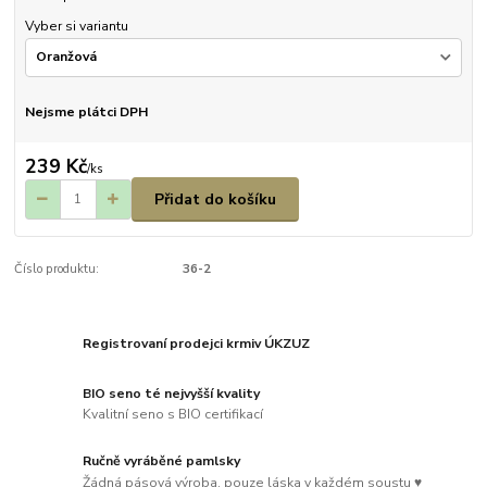
Vyber si variantu
Nejsme plátci DPH
239 Kč
/
ks
Přidat do košíku
Číslo produktu:
36-2
Registrovaní prodejci krmiv ÚKZUZ
BIO seno té nejvyšší kvality
Kvalitní seno s BIO certifikací
Ručně vyráběné pamlsky
Žádná pásová výroba, pouze láska v každém soustu ♥