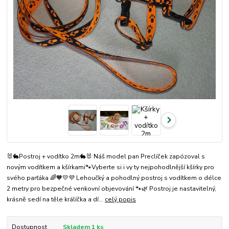
🐰🐇Postroj + vodítko 2m🐇🐰 Náš model pan Preclíček zapózoval s
novým vodítkem a kšírkami🐾Vyberte si i vy ty nejpohodlnější kšírky pro
svého parťáka 🌈🧡💛💜 Lehoučký a pohodlný postroj s vodítkem o délce
2 metry pro bezpečné venkovní objevování 🐾🌿 Postroj je nastavitelný,
krásně sedí na těle králíčka a dí...
celý popis
Dostupnost
Skladem 1 ks