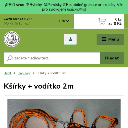
🌾BIO seno. 💐Bylinky. 😋Pamlsky.🐰Bezobilné granule pro králíky. Vše
pro spokojené ušáčky.🫶🏻
0
ks
+420 607 419 780
CZK
za
0 Kč
(Po-Pá, 9-15 hod.)
Menu
Hledat
Úvod
Doplňky
Kšírky + vodítko 2m
Kšírky + vodítko 2m