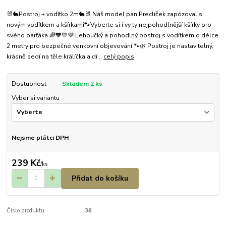
🐰🐇Postroj + vodítko 2m🐇🐰 Náš model pan Preclíček zapózoval s
novým vodítkem a kšírkami🐾Vyberte si i vy ty nejpohodlnější kšírky pro
svého parťáka 🌈🧡💛💜 Lehoučký a pohodlný postroj s vodítkem o délce
2 metry pro bezpečné venkovní objevování 🐾🌿 Postroj je nastavitelný,
krásně sedí na těle králíčka a dí...
celý popis
Dostupnost
Skladem 2 ks
Vyber si variantu
Nejsme plátci DPH
239 Kč
/
ks
Přidat do košíku
Číslo produktu:
36