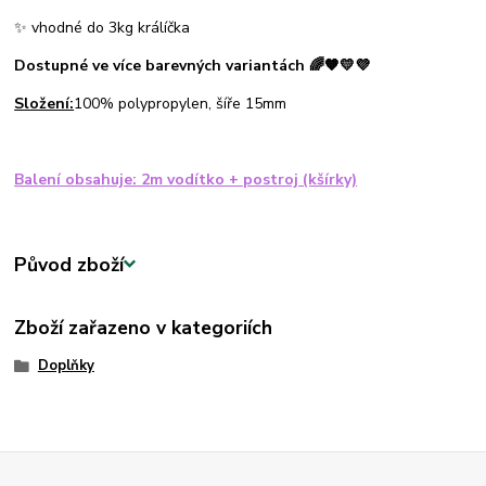
✨ vhodné do 3kg králíčka
Dostupné ve více barevných variantách 🌈🧡💛💜
Složení:
100% polypropylen, šíře 15mm
Balení obsahuje: 2m vodítko + postroj (kšírky)
Původ zboží
Zboží zařazeno v kategoriích
Doplňky