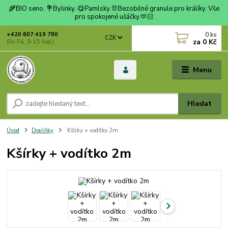
🌾BIO seno. 💐Bylinky. 😋Pamlsky.🐰Bezobilné granule pro králíky. Vše
pro spokojené ušáčky.🫶🏻
0
ks
+420 607 419 780
CZK
za
0 Kč
(Po-Pá, 9-15 hod.)
Menu
Hledat
Úvod
Doplňky
Kšírky + vodítko 2m
Kšírky + vodítko 2m