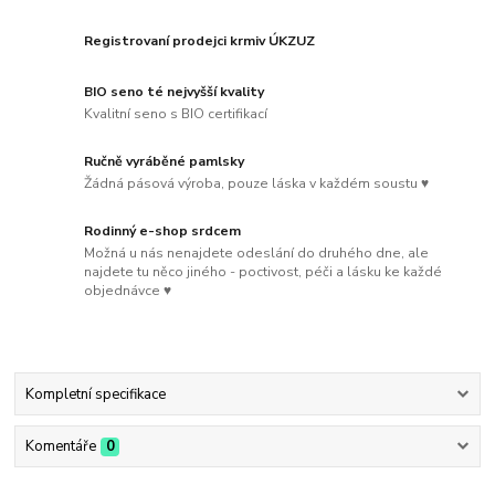
Registrovaní prodejci krmiv ÚKZUZ
BIO seno té nejvyšší kvality
Kvalitní seno s BIO certifikací
Ručně vyráběné pamlsky
Žádná pásová výroba, pouze láska v každém soustu ♥
Rodinný e-shop srdcem
Možná u nás nenajdete odeslání do druhého dne, ale
najdete tu něco jiného - poctivost, péči a lásku ke každé
objednávce ♥
Kompletní specifikace
Komentáře
0