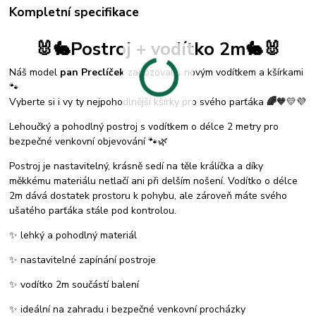
Kompletní specifikace
🐰🐇Postroj + vodítko 2m🐇🐰
Náš model
pan Preclíček
zapózoval s novým vodítkem a kšírkami
🐾
Vyberte si i vy ty nejpohodlnější kšírky pro svého parťáka
🌈
🧡💛💜
Lehoučký a pohodlný postroj s vodítkem o délce 2 metry pro
bezpečné venkovní objevování 🐾🌿
Postroj je nastavitelný, krásně sedí na těle králíčka a díky
měkkému materiálu netlačí ani při delším nošení. Vodítko o délce
2m dává dostatek prostoru k pohybu, ale zároveň máte svého
ušatého parťáka stále pod kontrolou.
✨ lehký a pohodlný materiál
✨ nastavitelné zapínání postroje
✨ vodítko 2m součástí balení
✨ ideální na zahradu i bezpečné venkovní procházky