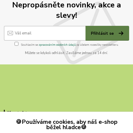
Nepropásněte novinky, akce a
slevy!
Přihlásit se
Souhlasím se
zpracováním osobních údajů
za účelem rozesílky newsletteru.
Můžete se kdykoli odhlásit. Zasíláme jednou za 14 dní.
Kontakty
🍪Používáme cookies, aby náš e-shop
ZB MILVI
běžel hladce🍪
+420 607 419 780