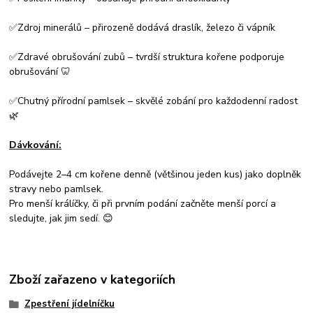
✅Zdroj minerálů – přirozeně dodává draslík, železo či vápník
✅Zdravé obrušování zubů – tvrdší struktura kořene podporuje
obrušování 🦷
✅Chutný přírodní pamlsek – skvělé zobání pro každodenní radost
🌿
Dávkování:
Podávejte 2–4 cm kořene denně (většinou jeden kus) jako doplněk
stravy nebo pamlsek.
Pro menší králíčky, či při prvním podání začněte menší porcí a
sledujte, jak jim sedí. 😊
Zboží zařazeno v kategoriích
Zpestření jídelníčku