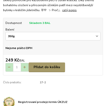
skvělý pomocník pro každodenní péči o zdraví králíčků. Díky svému
bohatému složení a přirozeným účinkům patří mezi nejoblíbenější
bylinky v králičím jídelníčku. 🐰💛 ✨ Proč j...
celý popis
Dostupnost
Skladem 3 BAL
Balení
Nejsme plátci DPH
249 Kč
/
BAL
Přidat do košíku
Číslo produktu:
27-2
Registrovaní prodejci krmiv ÚKZUZ