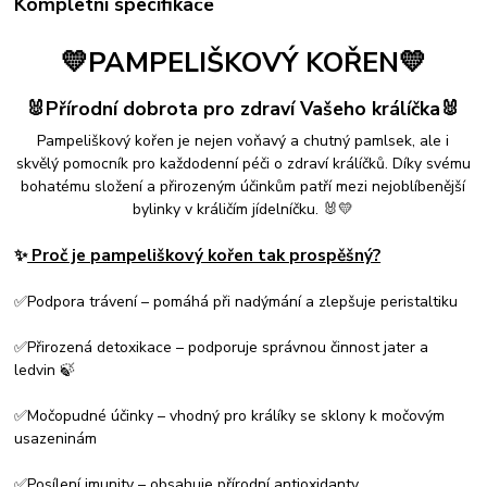
Kompletní specifikace
💛PAMPELIŠKOVÝ KOŘEN💛
🐰Přírodní dobrota pro zdraví Vašeho králíčka🐰
Pampeliškový kořen je nejen voňavý a chutný pamlsek, ale i
skvělý pomocník pro každodenní péči o zdraví králíčků. Díky svému
bohatému složení a přirozeným účinkům patří mezi nejoblíbenější
bylinky v králičím jídelníčku. 🐰💛
✨
Proč je pampeliškový kořen tak prospěšný?
✅Podpora trávení – pomáhá při nadýmání a zlepšuje peristaltiku
✅Přirozená detoxikace – podporuje správnou činnost jater a
ledvin 🍃
✅Močopudné účinky – vhodný pro králíky se sklony k močovým
usazeninám
✅Posílení imunity – obsahuje přírodní antioxidanty