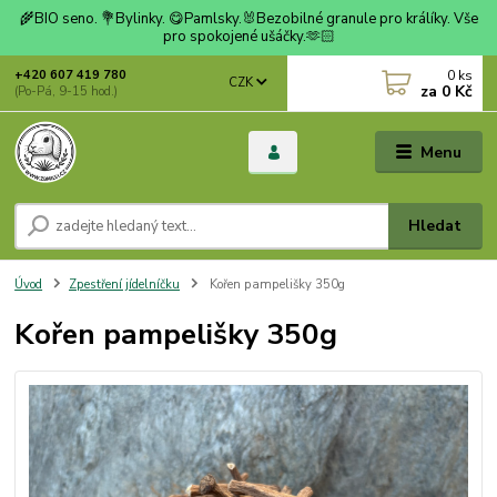
🌾BIO seno. 💐Bylinky. 😋Pamlsky.🐰Bezobilné granule pro králíky. Vše
pro spokojené ušáčky.🫶🏻
0
ks
+420 607 419 780
CZK
za
0 Kč
(Po-Pá, 9-15 hod.)
Menu
Hledat
Úvod
Zpestření jídelníčku
Kořen pampelišky 350g
Kořen pampelišky 350g