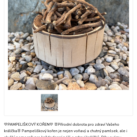
💛PAMPELIŠKOVÝ KOŘEN💛 🐰Přírodní dobrota pro zdraví Vašeho
králíčka🐰 Pampeliškový kořen je nejen voňavý a chutný pamlsek, ale i