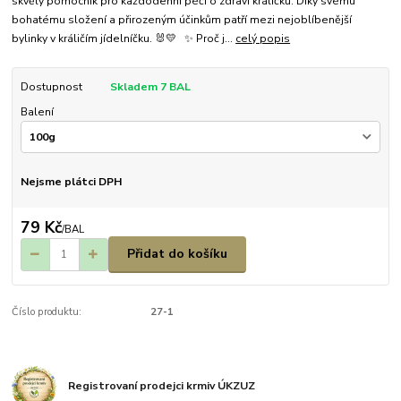
skvělý pomocník pro každodenní péči o zdraví králíčků. Díky svému
bohatému složení a přirozeným účinkům patří mezi nejoblíbenější
bylinky v králičím jídelníčku. 🐰💛 ✨ Proč j...
celý popis
Dostupnost
Skladem 7 BAL
Balení
Nejsme plátci DPH
79 Kč
/
BAL
Přidat do košíku
Číslo produktu:
27-1
Registrovaní prodejci krmiv ÚKZUZ