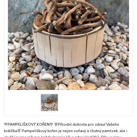
💛PAMPELIŠKOVÝ KOŘEN💛 🐰Přírodní dobrota pro zdraví Vašeho
králíčka🐰 Pampeliškový kořen je nejen voňavý a chutný pamlsek, ale i