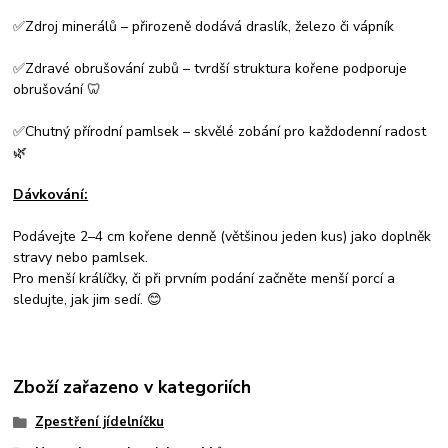
✅Zdroj minerálů – přirozeně dodává draslík, železo či vápník
✅Zdravé obrušování zubů – tvrdší struktura kořene podporuje
obrušování 🦷
✅Chutný přírodní pamlsek – skvělé zobání pro každodenní radost
🌿
Dávkování:
Podávejte 2–4 cm kořene denně (většinou jeden kus) jako doplněk
stravy nebo pamlsek.
Pro menší králíčky, či při prvním podání začněte menší porcí a
sledujte, jak jim sedí. 😊
Zboží zařazeno v kategoriích
Zpestření jídelníčku