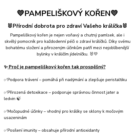
💛PAMPELIŠKOVÝ KOŘEN💛
🐰Přírodní dobrota pro zdraví Vašeho králíčka🐰
Pampeliškový kořen je nejen voňavý a chutný pamlsek, ale i
skvělý pomocník pro každodenní péči o zdraví králíčků. Díky svému
bohatému složení a přirozeným účinkům patří mezi nejoblíbenější
bylinky v králičím jídelníčku. 🐰💛
✨
Proč je pampeliškový kořen tak prospěšný?
✅Podpora trávení – pomáhá při nadýmání a zlepšuje peristaltiku
✅Přirozená detoxikace – podporuje správnou činnost jater a
ledvin 🍃
✅Močopudné účinky – vhodný pro králíky se sklony k močovým
usazeninám
✅Posílení imunity – obsahuje přírodní antioxidanty