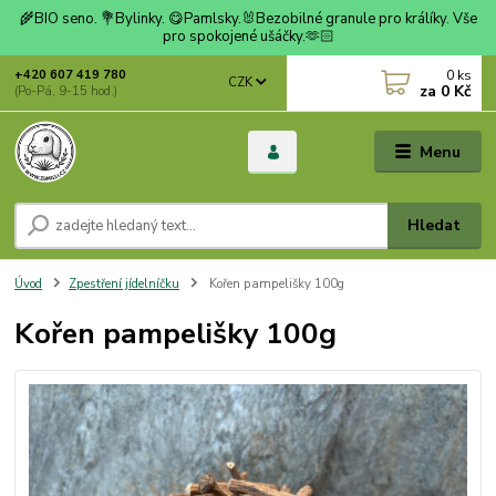
🌾BIO seno. 💐Bylinky. 😋Pamlsky.🐰Bezobilné granule pro králíky. Vše
pro spokojené ušáčky.🫶🏻
0
ks
+420 607 419 780
CZK
za
0 Kč
(Po-Pá, 9-15 hod.)
Menu
Hledat
Úvod
Zpestření jídelníčku
Kořen pampelišky 100g
Kořen pampelišky 100g