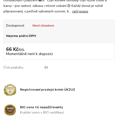
Donutkovým Quattrem 🍩🐰 Čtyři voňavé donutky, čtyři různé chutě a
barvy – pro radost, zábavu i mlsné zobání.😍 Každý donut je ručně
připravovaný, z pečlivě vybraných surovin, b...
celý popis
Dostupnost
Není skladem
Nejsme plátci DPH
66 Kč
/
BAL
Momentálně není k dispozici
Číslo produktu:
33
Registrovaní prodejci krmiv ÚKZUZ
BIO seno té nejvyšší kvality
Kvalitní seno s BIO certifikací