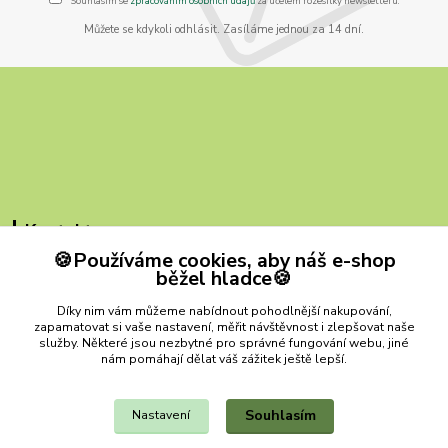
Souhlasím se
zpracováním osobních údajů
za účelem rozesílky newsletteru.
Můžete se kdykoli odhlásit. Zasíláme jednou za 14 dní.
Kontakty
🍪Používáme cookies, aby náš e-shop
ZB MILVI
běžel hladce🍪
+420 607 419 780
Díky nim vám můžeme nabídnout pohodlnější nakupování,
(Po-Pá, 9-15 hod.)
zapamatovat si vaše nastavení, měřit návštěvnost i zlepšovat naše
služby. Některé jsou nezbytné pro správné fungování webu, jiné
zbmilvi@email.cz
nám pomáhají dělat váš zážitek ještě lepší.
Souhlasím
Nastavení