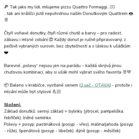
🍕 Tak jako my lidi, milujeme pizzu Quattro Formaggi…☝🏻
…tak ani králíčci jistě nepohrdnou naším Donutkovým Quattrem 🍩
🐰
Čtyři voňavé donutky, čtyři různé chutě a barvy – pro radost,
zábavu i mlsné zobání.😍 Každý donut je ručně připravovaný, z
pečlivě vybraných surovin, bez zbytečností a s láskou k ušáčkům
❤️
Barevné „polevy“ nejsou jen na parádu – každá skrývá jinou
chuťovou kombinaci, aby si ušák mohl vybrat svého favorita 🐰💚
📦 Baleno v krabičce, vystlané senem (
2.seč - OTAVA
) - protože i
mlsání může být stylové 💪🏻
Složení:
Základ donutků: senný základ + bylinky (jitrocel, pampeliška,
řebříček), lněné semínko
Polevy + posyp: pastináková (posyp - vřes), malina/jahoda (posyp
- růže), špenátová (posyp - libeček), dýně (posyp - měsíček)