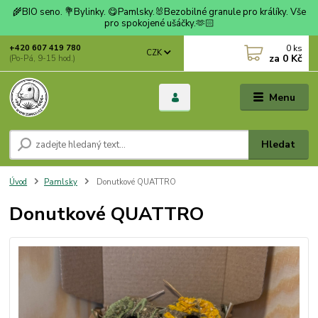
🌾BIO seno. 💐Bylinky. 😋Pamlsky.🐰Bezobilné granule pro králíky. Vše
pro spokojené ušáčky.🫶🏻
0
ks
+420 607 419 780
CZK
za
0 Kč
(Po-Pá, 9-15 hod.)
Menu
Hledat
Úvod
Pamlsky
Donutkové QUATTRO
Donutkové QUATTRO