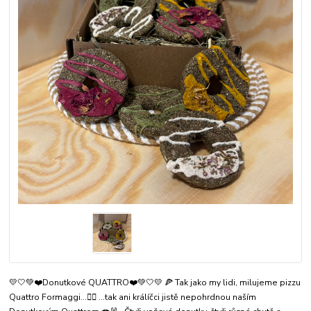
💛🤍💚❤️Donutkové QUATTRO❤️💚🤍💛 🍕 Tak jako my lidi, milujeme pizzu
Quattro Formaggi…☝🏻 …tak ani králíčci jistě nepohrdnou naším