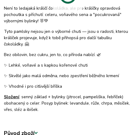
Není to ledajaká králičí čokoládka, ale pro králíčky opravdová
pochoutka s příchutí: celeru, voňavého sena a "pocukrovaná"
výbornými bylinky! 🐰💚
Tyto pamlsky nejsou jen o výborné chuti — jsou o radosti, kterou
králíček projevuje, když k tobě přihopsá pro další tabulku
čokoládky. 🤗
Bez obilovin, bez cukru, jen to, co příroda nabízí. 🌿
✨ Lehké, voňavé a s kapkou kořenové chuti
✨ Skvělé jako malá odměna, nebo zpestření běžného krmení
✨ Vhodné i pro citlivější bříška
Složení
: senný základ + bylinky (jitrocel, pampeliška, řebříček)
obohacený o celer. Posyp bylinek: levandule, růže, chrpa, měsíček,
vřes, sléz a ibišek.
Původ zboží