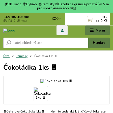
🌾BIO seno. 💐Bylinky. 😋Pamlsky.🐰Bezobilné granule pro králíky. Vše
pro spokojené ušáčky.🫶🏻
0
ks
+420 607 419 780
CZK
za
0 Kč
(Po-Pá, 9-15 hod.)
Menu
Hledat
Úvod
Pamlsky
Čokoládka 1ks 🍫
Čokoládka 1ks 🍫
🍫Celerová čokoládka 1ks🍫 Není to ledajaká králičí čokoládka, ale