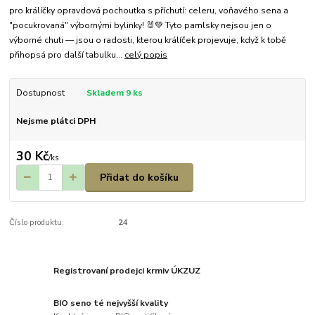
pro králíčky opravdová pochoutka s příchutí: celeru, voňavého sena a
"pocukrovaná" výbornými bylinky! 🐰💚 Tyto pamlsky nejsou jen o
výborné chuti — jsou o radosti, kterou králíček projevuje, když k tobě
přihopsá pro další tabulku...
celý popis
Dostupnost
Skladem 9 ks
Nejsme plátci DPH
30 Kč
/
ks
Přidat do košíku
Číslo produktu:
24
Registrovaní prodejci krmiv ÚKZUZ
BIO seno té nejvyšší kvality