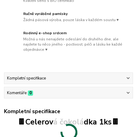
Kvalitní seno s BIO certifikací
Ručně vyráběné pamlsky
Žádná pásová výroba, pouze láska v každém soustu ♥
Rodinný e-shop srdcem
Možná u nás nenajdete odeslání do druhého dne, ale
najdete tu něco jiného - poctivost, péči a lásku ke každé
objednávce ♥
Kompletní specifikace
Komentáře
0
Kompletní specifikace
🍫Celerová čokoládka 1ks🍫