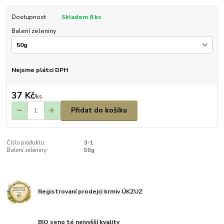
Dostupnost
Skladem 8 ks
Balení zeleniny
Nejsme plátci DPH
37 Kč
/
ks
Přidat do košíku
Číslo produktu:
3-1
Balení zeleniny:
50g
Registrovaní prodejci krmiv ÚKZUZ
BIO seno té nejvyšší kvality