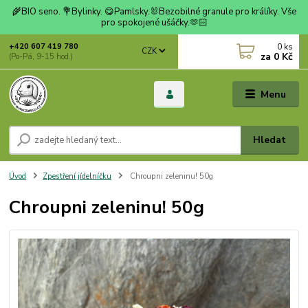
🌾BIO seno. 💐Bylinky. 😋Pamlsky.🐰Bezobilné granule pro králíky. Vše
pro spokojené ušáčky.🫶🏻
0
ks
+420 607 419 780
CZK
za
0 Kč
(Po-Pá, 9-15 hod.)
Menu
Hledat
Úvod
Zpestření jídelníčku
Chroupni zeleninu! 50g
Chroupni zeleninu! 50g