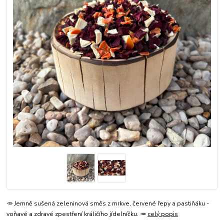
🥕 Jemně sušená zeleninová směs z mrkve, červené řepy a pastiňáku -
voňavé a zdravé zpestření králičího jídelníčku. 🥕
celý popis