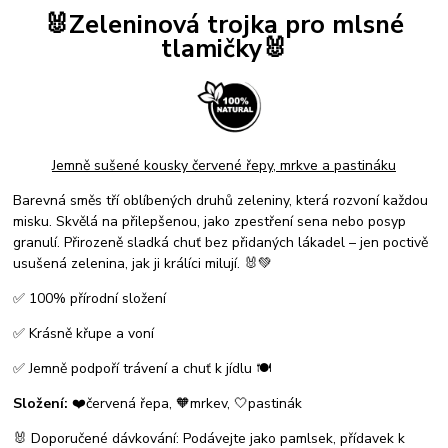
🐰Zeleninová trojka pro mlsné
tlamičky🐰
Jemně sušené kousky červené řepy, mrkve a pastináku
Barevná směs tří oblíbených druhů zeleniny, která rozvoní každou
misku. Skvělá na přilepšenou, jako zpestření sena nebo posyp
granulí. Přirozeně sladká chuť bez přidaných lákadel – jen poctivě
usušená zelenina, jak ji králíci milují. 🐰💚
✅ 100% přírodní složení
✅ Krásně křupe a voní
✅ Jemně podpoří trávení a chuť k jídlu 🍽️
Složení:
❤️červená řepa, 🧡mrkev, 🤍pastinák
🐰
Doporučené dávkování:
Podávejte jako pamlsek, přídavek k