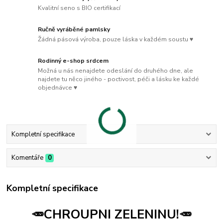
Kvalitní seno s BIO certifikací
Ručně vyráběné pamlsky
Žádná pásová výroba, pouze láska v každém soustu ♥
Rodinný e-shop srdcem
Možná u nás nenajdete odeslání do druhého dne, ale
najdete tu něco jiného - poctivost, péči a lásku ke každé
objednávce ♥
Kompletní specifikace
Komentáře
0
Kompletní specifikace
🥕
CHROUPNI ZELENINU!
🥕