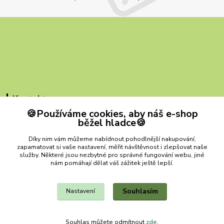
Kontakty
🍪Používáme cookies, aby náš e-shop
ZB MILVI
běžel hladce🍪
+420 607 419 780
Díky nim vám můžeme nabídnout pohodlnější nakupování,
(Po-Pá, 9-15 hod.)
zapamatovat si vaše nastavení, měřit návštěvnost i zlepšovat naše
služby. Některé jsou nezbytné pro správné fungování webu, jiné
zbmilvi@email.cz
nám pomáhají dělat váš zážitek ještě lepší.
Souhlasím
Nastavení
Souhlas můžete odmítnout
zde
.