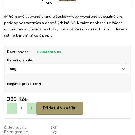
🌿Prémiové lisované granule české výroby, vytvořené speciálně pro
potřeby odstavených a dospělých králíků. Krmivo neobsahuje žádná
obilná zrna ani živočišné složky, což z něj činí ideální volbu pro zdravé a
šetrné krmení. 🌿
celý popis
Dostupnost
Skladem 5 ks
Balení granule
Nejsme plátci DPH
385 Kč
/
ks
Přidat do košíku
Číslo produktu:
1-3
Balení granule:
5kg