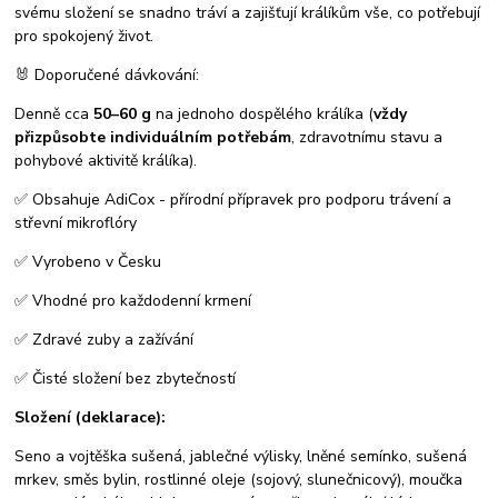
svému složení se snadno tráví a zajišťují králíkům vše, co potřebují
pro spokojený život.
🐰
Doporučené dávkování:
Denně cca
50–60 g
na jednoho dospělého králíka (
vždy
přizpůsobte individuálním potřebám
, zdravotnímu stavu a
pohybové aktivitě králíka).
✅ Obsahuje AdiCox - přírodní přípravek pro podporu trávení a
střevní mikroflóry
✅ Vyrobeno v Česku
✅ Vhodné pro každodenní krmení
✅ Zdravé zuby a zažívání
✅ Čisté složení bez zbytečností
Složení (deklarace):
Seno a vojtěška sušená, jablečné výlisky, lněné semínko, sušená
mrkev, směs bylin, rostlinné oleje (sojový, slunečnicový), moučka