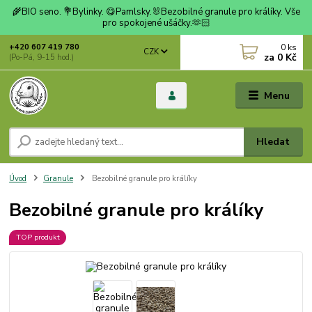
🌾BIO seno. 💐Bylinky. 😋Pamlsky.🐰Bezobilné granule pro králíky. Vše
pro spokojené ušáčky.🫶🏻
0
ks
+420 607 419 780
CZK
za
0 Kč
(Po-Pá, 9-15 hod.)
Menu
Hledat
Úvod
Granule
Bezobilné granule pro králíky
Bezobilné granule pro králíky
TOP produkt