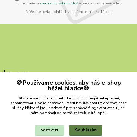
Souhlasím se
zpracováním osobních údajů
za účelem rozesílky newsletteru.
Můžete se kdykoli odhlásit. Zasíláme jednou za 14 dní.
Kontakty
🍪Používáme cookies, aby náš e-shop
ZB MILVI
běžel hladce🍪
+420 607 419 780
Díky nim vám můžeme nabídnout pohodlnější nakupování,
(Po-Pá, 9-15 hod.)
zapamatovat si vaše nastavení, měřit návštěvnost i zlepšovat naše
služby. Některé jsou nezbytné pro správné fungování webu, jiné
zbmilvi@email.cz
nám pomáhají dělat váš zážitek ještě lepší.
Souhlasím
Nastavení