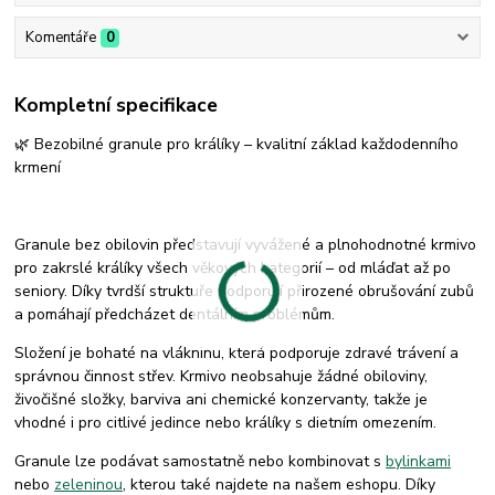
Komentáře
0
Kompletní specifikace
🌿
Bezobilné granule pro králíky – kvalitní základ každodenního
krmení
Granule bez obilovin představují vyvážené a plnohodnotné krmivo
pro zakrslé králíky všech věkových kategorií – od mláďat až po
seniory. Díky tvrdší struktuře podporují přirozené obrušování zubů
a pomáhají předcházet dentálním problémům.
Složení je bohaté na vlákninu, která podporuje zdravé trávení a
správnou činnost střev. Krmivo neobsahuje žádné obiloviny,
živočišné složky, barviva ani chemické konzervanty, takže je
vhodné i pro citlivé jedince nebo králíky s dietním omezením.
Granule lze podávat samostatně nebo kombinovat s
bylinkami
nebo
zeleninou
, kterou také najdete na našem eshopu. Díky